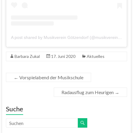
A post shared by Musikverein Götzendorf (@musikvereingoetzendorf)
Barbara Zukal
17. Juni 2020
Aktuelles
←
Vorspielabend der Musikschule
Radausflug zum Heurigen
→
Suche