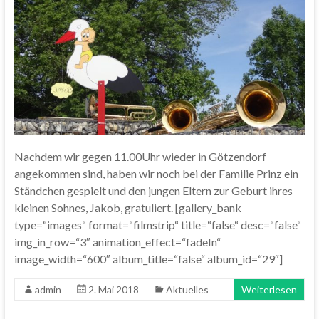
Nachdem wir gegen 11.00Uhr wieder in Götzendorf
angekommen sind, haben wir noch bei der Familie Prinz ein
Ständchen gespielt und den jungen Eltern zur Geburt ihres
kleinen Sohnes, Jakob, gratuliert. [gallery_bank
type=“images“ format=“filmstrip“ title=“false“ desc=“false“
img_in_row=“3″ animation_effect=“fadeIn“
image_width=“600″ album_title=“false“ album_id=“29″]
admin
2. Mai 2018
Aktuelles
Weiterlesen